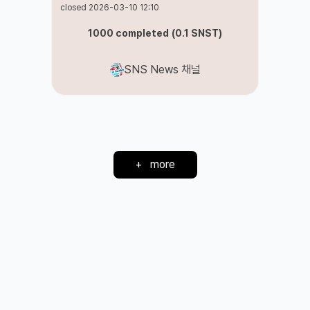
closed 2026-03-10 12:10
1000
completed
(
0.1
SNST
)
SNS News 채널
+
more